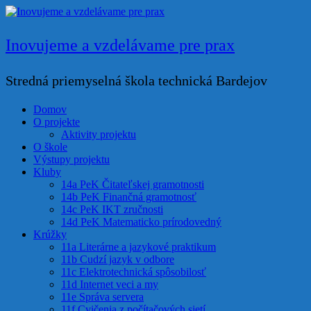
Prejsť
na
obsah
Inovujeme a vzdelávame pre prax
Stredná priemyselná škola technická Bardejov
Domov
O projekte
Aktivity projektu
O škole
Výstupy projektu
Kluby
14a PeK Čitateľskej gramotnosti
14b PeK Finančná gramotnosť
14c PeK IKT zručnosti
14d PeK Matematicko prírodovedný
Krúžky
11a Literárne a jazykové praktikum
11b Cudzí jazyk v odbore
11c Elektrotechnická spôsobilosť
11d Internet veci a my
11e Správa servera
11f Cvičenia z počítačových sietí