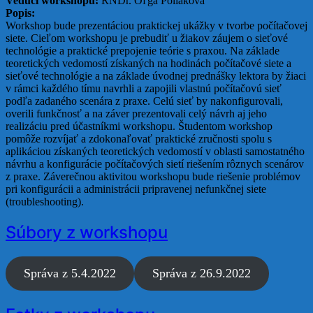
Vedúci workshopu:
RNDr. Oľga Poliaková
Popis:
Workshop bude prezentáciou praktickej ukážky v tvorbe počítačovej
siete. Cieľom workshopu je prebudiť u žiakov záujem o sieťové
technológie a praktické prepojenie teórie s praxou. Na základe
teoretických vedomostí získaných na hodinách počítačové siete a
sieťové technológie a na základe úvodnej prednášky lektora by žiaci
v rámci každého tímu navrhli a zapojili vlastnú počítačovú sieť
podľa zadaného scenára z praxe. Celú sieť by nakonfigurovali,
overili funkčnosť a na záver prezentovali celý návrh aj jeho
realizáciu pred účastníkmi workshopu. Študentom workshop
pomôže rozvíjať a zdokonaľovať praktické zručnosti spolu s
aplikáciou získaných teoretických vedomostí v oblasti samostatného
návrhu a konfigurácie počítačových sietí riešením rôznych scenárov
z praxe. Záverečnou aktivitou workshopu bude riešenie problémov
pri konfigurácii a administrácii pripravenej nefunkčnej siete
(troubleshooting).
Súbory z workshopu
Správa z 5.4.2022
Správa z 26.9.2022