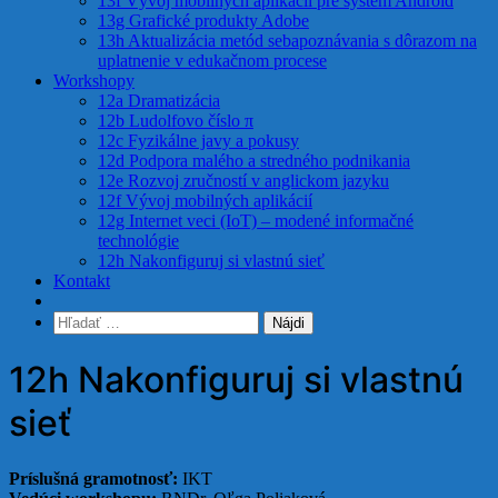
13f Vývoj mobilných aplikácií pre systém Android
13g Grafické produkty Adobe
13h Aktualizácia metód sebapoznávania s dôrazom na
uplatnenie v edukačnom procese
Workshopy
12a Dramatizácia
12b Ludolfovo číslo π
12c Fyzikálne javy a pokusy
12d Podpora malého a stredného podnikania
12e Rozvoj zručností v anglickom jazyku
12f Vývoj mobilných aplikácií
12g Internet veci (IoT) – modené informačné
technológie
12h Nakonfiguruj si vlastnú sieť
Kontakt
Hľadať:
12h Nakonfiguruj si vlastnú
sieť
Príslušná gramotnosť:
IKT