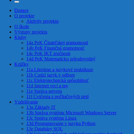
Domov
O projekte
Aktivity projektu
O škole
Výstupy projektu
Kluby
14a PeK Čitateľskej gramotnosti
14b PeK Finančná gramotnosť
14c PeK IKT zručnosti
14d PeK Matematicko prírodovedný
Krúžky
11a Literárne a jazykové praktikum
11b Cudzí jazyk v odbore
11c Elektrotechnická spôsobilosť
11d Internet veci a my
11e Správa servera
11f Cvičenia z počítačových sietí
Vzdelávanie
13a Základy IT
13b Správa systému Microsoft Windows Server
13c Správa systému Linux
13d Programovanie v jazyku Python
13e Databázy SQL