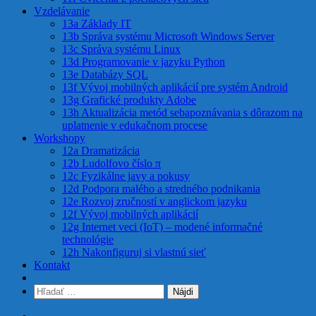
Vzdelávanie
13a Základy IT
13b Správa systému Microsoft Windows Server
13c Správa systému Linux
13d Programovanie v jazyku Python
13e Databázy SQL
13f Vývoj mobilných aplikácií pre systém Android
13g Grafické produkty Adobe
13h Aktualizácia metód sebapoznávania s dôrazom na
uplatnenie v edukačnom procese
Workshopy
12a Dramatizácia
12b Ludolfovo číslo π
12c Fyzikálne javy a pokusy
12d Podpora malého a stredného podnikania
12e Rozvoj zručností v anglickom jazyku
12f Vývoj mobilných aplikácií
12g Internet veci (IoT) – modené informačné
technológie
12h Nakonfiguruj si vlastnú sieť
Kontakt
Hľadať: